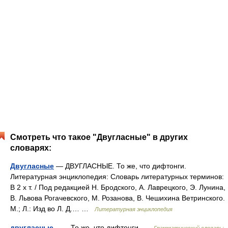
Смотреть что такое "Двугласные" в других
словарях:
Двугласные
— ДВУГЛАСНЫЕ. То же, что дифтонги.
Литературная энциклопедия: Словарь литературных терминов:
В 2 х т. / Под редакцией Н. Бродского, А. Лаврецкого, Э. Лунина,
В. Львова Рогачевского, М. Розанова, В. Чешихина Ветринского.
М.; Л.: Изд во Л. Д.… …
Литературная энциклопедия
двугласные
— То же, что дифтонги …